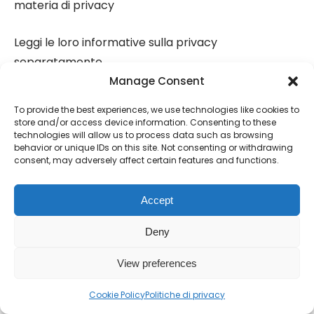
materia di privacy
Leggi le loro informative sulla privacy
separatamente
Manage Consent
Non controlliamo i contenuti esterni
To provide the best experiences, we use technologies like cookies to
store and/or access device information. Consenting to these
Servizi Federati
technologies will allow us to process data such as browsing
behavior or unique IDs on this site. Not consenting or withdrawing
consent, may adversely affect certain features and functions.
Mastodon & ActivityPub:
Accept
Post pubblici federati ad altri server
Deny
Gli amministratori di altri server potrebbero vedere
View preferences
i tuoi post pubblici
Cookie Policy
Politiche di privacy
Non controlliamo le pratiche sulla privacy di altri