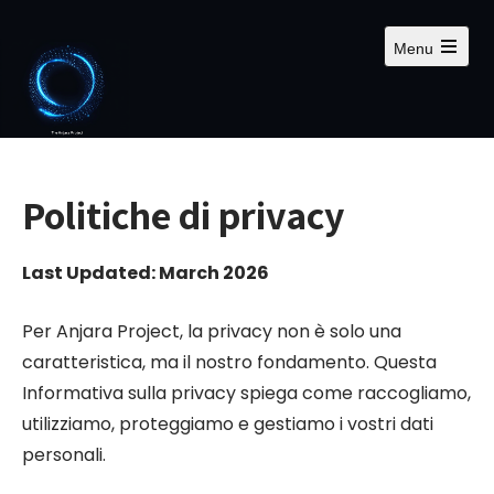
S
a
Menu
l
A
p
t
r
a
i
i
a
l
l
m
e
c
Politiche di privacy
n
o
u
p
n
r
Last Updated: March 2026
t
i
n
e
c
n
Per Anjara Project, la privacy non è solo una
i
p
u
caratteristica, ma il nostro fondamento. Questa
a
t
l
Informativa sulla privacy spiega come raccogliamo,
e
o
utilizziamo, proteggiamo e gestiamo i vostri dati
personali.